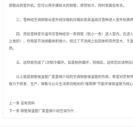
铜管出到室外机。您可以用手摸较大的铜管，感觉较冷，同时表面会有水。
三、雪种经空调铜管出室外经压缩机压缩后变高温高压雪种进入室外机换热
四、然后雪种变中温中压雪种经另一条铜管（较小一条）进入室内，在进入
之类的），作用是节流阀截体积很小，但过了节流阀之后因体积突然变大，于
热。
五、这样就完成了1次制冷循环。如是制热循环，则相反。这样您应该明白
以上就是铜管保温管厂家直销介绍的空调铜管保温管的作用，希望对您有所
致力于研发、生产、销售与公众生活密切相关的“强荣牌”节能环保保温管为核
上一条
没有资料
下一条
铜管保温管厂家直销介绍空调为什...