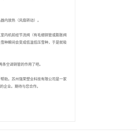
器内放热（风扇转动）。
室内机前经节流阀（有毛细铜管或膨胀阀
是雪种瞬间会变成低温低压雪种，于是就吸
两条空调铜管的作用了吧。
帮助。苏州强荣塑业科技有限公司是一家
心的企业。期待与您合作。